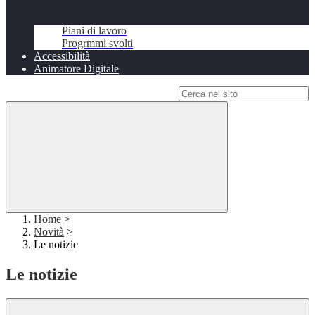
Piani di lavoro
Progrmmi svolti
Accessibilità
Animatore Digitale
Campo di ricerca per le pagine del sito
Home
>
Novità
>
Le notizie
Le notizie