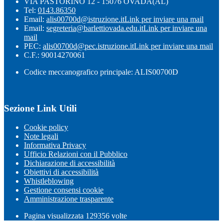
VIA PASTORINO 12 - 15076 OVADA(AL)
Tel:
0143.86350
Email:
alis00700d@istruzione.it
Link per inviare una mail
Email:
segreteria@barlettiovada.edu.it
Link per inviare una
mail
PEC:
alis00700d@pec.istruzione.it
Link per inviare una mail
C.F.: 90014270061
Codice meccanografico principale: ALIS00700D
Sezione Link Utili
Cookie policy
Note legali
Informativa Privacy
Ufficio Relazioni con il Pubblico
Dichiarazione di accessibilità
Obiettivi di accessibilità
Whistleblowing
Gestione consensi cookie
Amministrazione trasparente
Pagina visualizzata
129356
volte