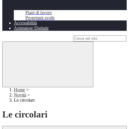
Piani di lavoro
Progrmmi svolti
Accessibilità
Animatore Digitale
Campo di ricerca per le pagine del sito
Home
>
Novità
>
Le circolari
Le circolari