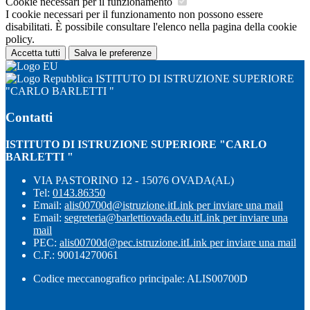
Cookie necessari per il funzionamento
I cookie necessari per il funzionamento non possono essere
disabilitati. È possibile consultare l'elenco nella pagina della cookie
policy.
Accetta tutti
Salva le preferenze
ISTITUTO DI ISTRUZIONE SUPERIORE
"CARLO BARLETTI "
Contatti
ISTITUTO DI ISTRUZIONE SUPERIORE "CARLO
BARLETTI "
VIA PASTORINO 12 - 15076 OVADA(AL)
Tel:
0143.86350
Email:
alis00700d@istruzione.it
Link per inviare una mail
Email:
segreteria@barlettiovada.edu.it
Link per inviare una
mail
PEC:
alis00700d@pec.istruzione.it
Link per inviare una mail
C.F.: 90014270061
Codice meccanografico principale: ALIS00700D