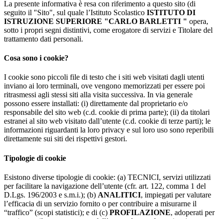
La presente informativa è resa con riferimento a questo sito (di
seguito il "Sito", sul quale l’Istituto Scolastico
ISTITUTO DI
ISTRUZIONE SUPERIORE "CARLO BARLETTI "
opera,
sotto i propri segni distintivi, come erogatore di servizi e Titolare del
trattamento dati personali.
Cosa sono i cookie?
I cookie sono piccoli file di testo che i siti web visitati dagli utenti
inviano ai loro terminali, ove vengono memorizzati per essere poi
ritrasmessi agli stessi siti alla visita successiva. In via generale
possono essere installati: (i) direttamente dal proprietario e/o
responsabile del sito web (c.d. cookie di prima parte); (ii) da titolari
estranei al sito web visitato dall’utente (c.d. cookie di terze parti); le
informazioni riguardanti la loro privacy e sul loro uso sono reperibili
direttamente sui siti dei rispettivi gestori.
Tipologie di cookie
Esistono diverse tipologie di cookie: (a) TECNICI, servizi utilizzati
per facilitare la navigazione dell’utente (cfr. art. 122, comma 1 del
D.Lgs. 196/2003 e s.m.i.); (b)
ANALITICI
, impiegati per valutare
l’efficacia di un servizio fornito o per contribuire a misurarne il
“traffico” (scopi statistici); e di (c)
PROFILAZIONE
, adoperati per