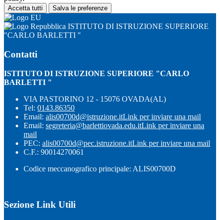
Accetta tutti
Salva le preferenze
ISTITUTO DI ISTRUZIONE SUPERIORE
"CARLO BARLETTI "
Contatti
ISTITUTO DI ISTRUZIONE SUPERIORE "CARLO
BARLETTI "
VIA PASTORINO 12 - 15076 OVADA(AL)
Tel:
0143.86350
Email:
alis00700d@istruzione.it
Link per inviare una mail
Email:
segreteria@barlettiovada.edu.it
Link per inviare una
mail
PEC:
alis00700d@pec.istruzione.it
Link per inviare una mail
C.F.: 90014270061
Codice meccanografico principale: ALIS00700D
Sezione Link Utili