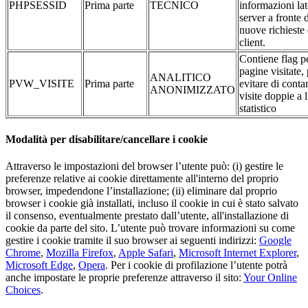
PHPSESSID
Prima parte
TECNICO
informazioni la
server a fronte 
nuove richieste 
client.
Contiene flag pe
pagine visitate,
ANALITICO
PVW_VISITE
Prima parte
evitare di conta
ANONIMIZZATO
visite doppie a l
statistico
Modalità per disabilitare/cancellare i cookie
Attraverso le impostazioni del browser l’utente può: (i) gestire le
preferenze relative ai cookie direttamente all'interno del proprio
browser, impedendone l’installazione; (ii) eliminare dal proprio
browser i cookie già installati, incluso il cookie in cui è stato salvato
il consenso, eventualmente prestato dall’utente, all'installazione di
cookie da parte del sito. L’utente può trovare informazioni su come
gestire i cookie tramite il suo browser ai seguenti indirizzi:
Google
Chrome
,
Mozilla Firefox
,
Apple Safari
,
Microsoft Internet Explorer
,
Microsoft Edge
,
Opera
. Per i cookie di profilazione l’utente potrà
anche impostare le proprie preferenze attraverso il sito:
Your Online
Choices
.