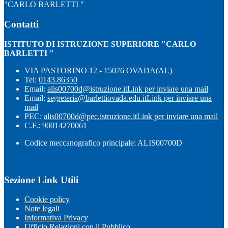
"CARLO BARLETTI "
Contatti
ISTITUTO DI ISTRUZIONE SUPERIORE "CARLO
BARLETTI "
VIA PASTORINO 12 - 15076 OVADA(AL)
Tel:
0143.86350
Email:
alis00700d@istruzione.it
Link per inviare una mail
Email:
segreteria@barlettiovada.edu.it
Link per inviare una
mail
PEC:
alis00700d@pec.istruzione.it
Link per inviare una mail
C.F.: 90014270061
Codice meccanografico principale: ALIS00700D
Sezione Link Utili
Cookie policy
Note legali
Informativa Privacy
Ufficio Relazioni con il Pubblico