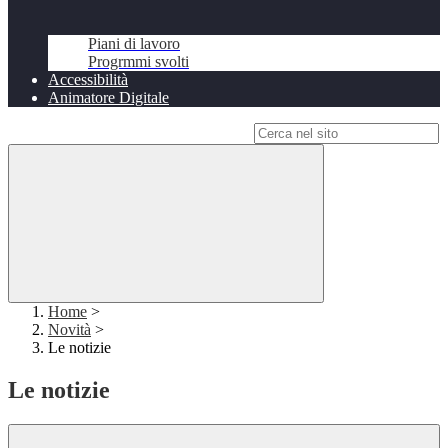
Piani di lavoro
Progrmmi svolti
Accessibilità
Animatore Digitale
Campo di ricerca per le pagine del sito
Home
>
Novità
>
Le notizie
Le notizie