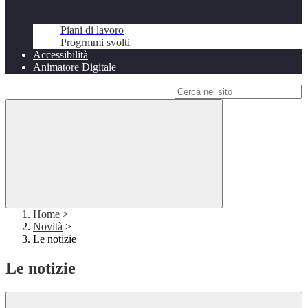
Piani di lavoro
Progrmmi svolti
Accessibilità
Animatore Digitale
Campo di ricerca per le pagine del sito
Home
>
Novità
>
Le notizie
Le notizie