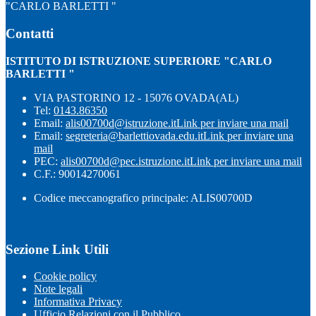
"CARLO BARLETTI "
Contatti
ISTITUTO DI ISTRUZIONE SUPERIORE "CARLO
BARLETTI "
VIA PASTORINO 12 - 15076 OVADA(AL)
Tel:
0143.86350
Email:
alis00700d@istruzione.it
Link per inviare una mail
Email:
segreteria@barlettiovada.edu.it
Link per inviare una
mail
PEC:
alis00700d@pec.istruzione.it
Link per inviare una mail
C.F.: 90014270061
Codice meccanografico principale: ALIS00700D
Sezione Link Utili
Cookie policy
Note legali
Informativa Privacy
Ufficio Relazioni con il Pubblico