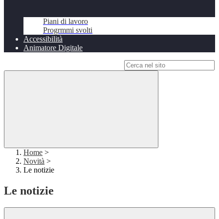
Piani di lavoro
Progrmmi svolti
Accessibilità
Animatore Digitale
Campo di ricerca per le pagine del sito
Home
>
Novità
>
Le notizie
Le notizie