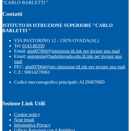
"CARLO BARLETTI "
Contatti
ISTITUTO DI ISTRUZIONE SUPERIORE "CARLO
BARLETTI "
VIA PASTORINO 12 - 15076 OVADA(AL)
Tel:
0143.86350
Email:
alis00700d@istruzione.it
Link per inviare una mail
Email:
segreteria@barlettiovada.edu.it
Link per inviare una
mail
PEC:
alis00700d@pec.istruzione.it
Link per inviare una mail
C.F.: 90014270061
Codice meccanografico principale: ALIS00700D
Sezione Link Utili
Cookie policy
Note legali
Informativa Privacy
Ufficio Relazioni con il Pubblico