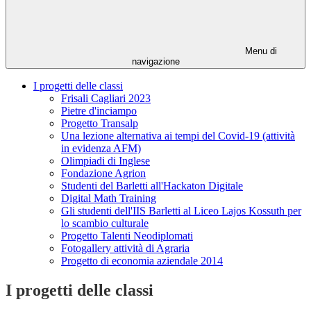
Menu di
navigazione
I progetti delle classi
Frisali Cagliari 2023
Pietre d'inciampo
Progetto Transalp
Una lezione alternativa ai tempi del Covid-19 (attività
in evidenza AFM)
Olimpiadi di Inglese
Fondazione Agrion
Studenti del Barletti all'Hackaton Digitale
Digital Math Training
Gli studenti dell'IIS Barletti al Liceo Lajos Kossuth per
lo scambio culturale
Progetto Talenti Neodiplomati
Fotogallery attività di Agraria
Progetto di economia aziendale 2014
I progetti delle classi