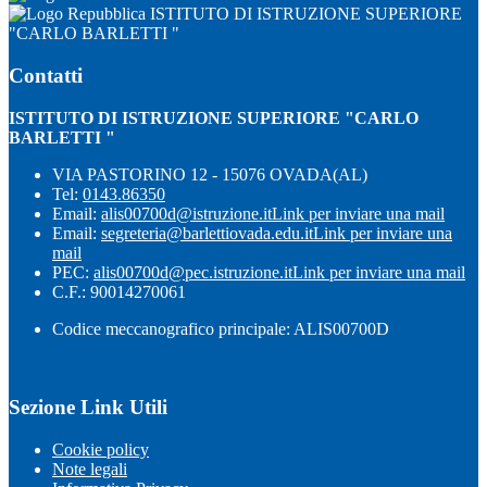
ISTITUTO DI ISTRUZIONE SUPERIORE
"CARLO BARLETTI "
Contatti
ISTITUTO DI ISTRUZIONE SUPERIORE "CARLO
BARLETTI "
VIA PASTORINO 12 - 15076 OVADA(AL)
Tel:
0143.86350
Email:
alis00700d@istruzione.it
Link per inviare una mail
Email:
segreteria@barlettiovada.edu.it
Link per inviare una
mail
PEC:
alis00700d@pec.istruzione.it
Link per inviare una mail
C.F.: 90014270061
Codice meccanografico principale: ALIS00700D
Sezione Link Utili
Cookie policy
Note legali