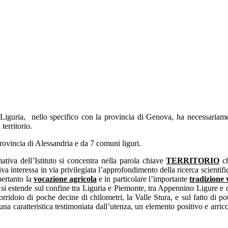
 Liguria, nello specifico con la provincia di Genova, ha necessariamen
territorio.
rovincia di Alessandria e da 7 comuni liguri.
ativa dell’Istituto si concentra nella parola chiave
TERRITORIO
ch
tiva interessa in via privilegiata l’approfondimento della ricerca scientif
 pertanto la
vocazione agricola
e in particolare l’importante
tradizione v
e si estende sul confine tra Liguria e Piemonte, tra Appennino Ligure e c
corridoio di poche decine di chilometri, la Valle Stura, e sul fatto di 
he una caratteristica testimoniata dall’utenza, un elemento positivo e arri