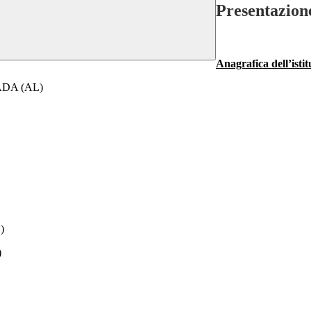
Presentazion
Anagrafica dell’istit
VADA (AL)
)
)