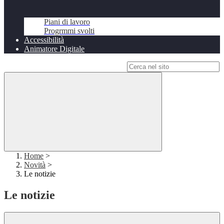
Piani di lavoro
Progrmmi svolti
Accessibilità
Animatore Digitale
Campo di ricerca per le pagine del sito
Home
>
Novità
>
Le notizie
Le notizie