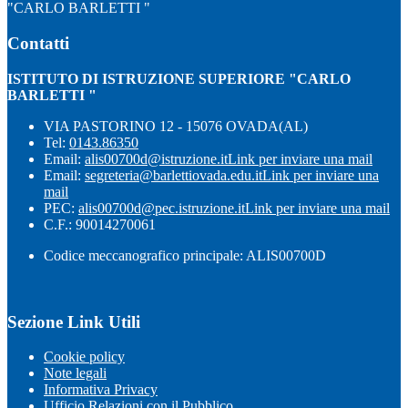
"CARLO BARLETTI "
Contatti
ISTITUTO DI ISTRUZIONE SUPERIORE "CARLO
BARLETTI "
VIA PASTORINO 12 - 15076 OVADA(AL)
Tel:
0143.86350
Email:
alis00700d@istruzione.it
Link per inviare una mail
Email:
segreteria@barlettiovada.edu.it
Link per inviare una
mail
PEC:
alis00700d@pec.istruzione.it
Link per inviare una mail
C.F.: 90014270061
Codice meccanografico principale: ALIS00700D
Sezione Link Utili
Cookie policy
Note legali
Informativa Privacy
Ufficio Relazioni con il Pubblico