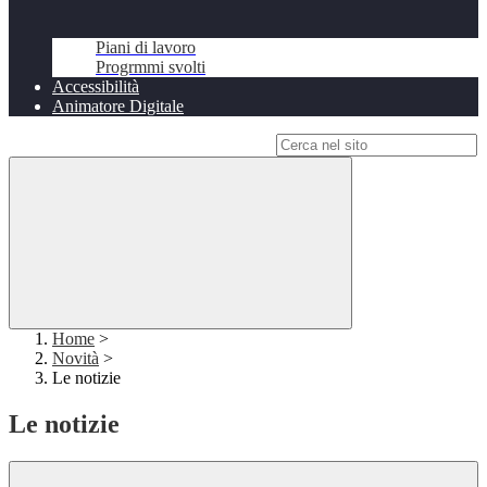
Piani di lavoro
Progrmmi svolti
Accessibilità
Animatore Digitale
Campo di ricerca per le pagine del sito
Home
>
Novità
>
Le notizie
Le notizie