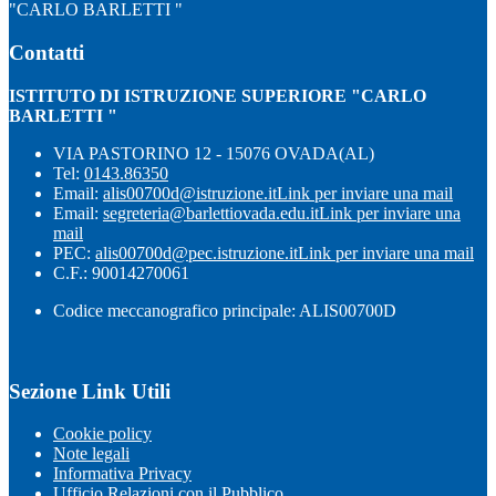
"CARLO BARLETTI "
Contatti
ISTITUTO DI ISTRUZIONE SUPERIORE "CARLO
BARLETTI "
VIA PASTORINO 12 - 15076 OVADA(AL)
Tel:
0143.86350
Email:
alis00700d@istruzione.it
Link per inviare una mail
Email:
segreteria@barlettiovada.edu.it
Link per inviare una
mail
PEC:
alis00700d@pec.istruzione.it
Link per inviare una mail
C.F.: 90014270061
Codice meccanografico principale: ALIS00700D
Sezione Link Utili
Cookie policy
Note legali
Informativa Privacy
Ufficio Relazioni con il Pubblico