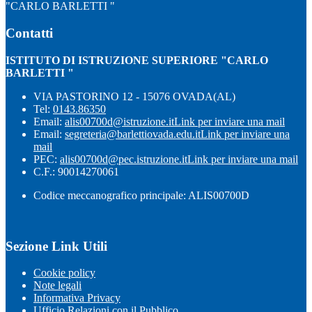
"CARLO BARLETTI "
Contatti
ISTITUTO DI ISTRUZIONE SUPERIORE "CARLO
BARLETTI "
VIA PASTORINO 12 - 15076 OVADA(AL)
Tel:
0143.86350
Email:
alis00700d@istruzione.it
Link per inviare una mail
Email:
segreteria@barlettiovada.edu.it
Link per inviare una
mail
PEC:
alis00700d@pec.istruzione.it
Link per inviare una mail
C.F.: 90014270061
Codice meccanografico principale: ALIS00700D
Sezione Link Utili
Cookie policy
Note legali
Informativa Privacy
Ufficio Relazioni con il Pubblico