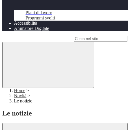
Piani di lavoro
Progrmmi svolti
Accessibilità
Animatore Digitale
Campo di ricerca per le pagine del sito
Home
>
Novità
>
Le notizie
Le notizie