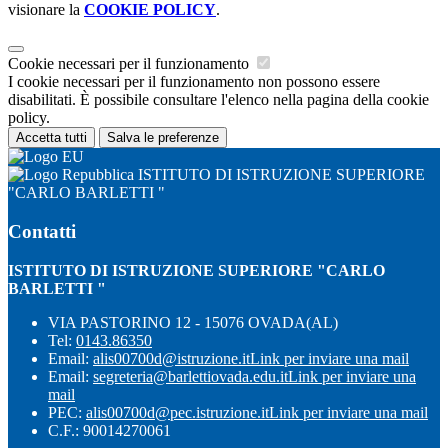
visionare la
COOKIE POLICY
.
Cookie necessari per il funzionamento
I cookie necessari per il funzionamento non possono essere
disabilitati. È possibile consultare l'elenco nella pagina della cookie
policy.
Accetta tutti
Salva le preferenze
ISTITUTO DI ISTRUZIONE SUPERIORE
"CARLO BARLETTI "
Contatti
ISTITUTO DI ISTRUZIONE SUPERIORE "CARLO
BARLETTI "
VIA PASTORINO 12 - 15076 OVADA(AL)
Tel:
0143.86350
Email:
alis00700d@istruzione.it
Link per inviare una mail
Email:
segreteria@barlettiovada.edu.it
Link per inviare una
mail
PEC:
alis00700d@pec.istruzione.it
Link per inviare una mail
C.F.: 90014270061