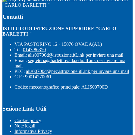
"CARLO BARLETTI "
Contatti
ISTITUTO DI ISTRUZIONE SUPERIORE "CARLO
BARLETTI "
VIA PASTORINO 12 - 15076 OVADA(AL)
Tel:
0143.86350
Email:
alis00700d@istruzione.it
Link per inviare una mail
Email:
segreteria@barlettiovada.edu.it
Link per inviare una
mail
PEC:
alis00700d@pec.istruzione.it
Link per inviare una mail
C.F.: 90014270061
Codice meccanografico principale: ALIS00700D
Sezione Link Utili
Cookie policy
Note legali
Informativa Privacy