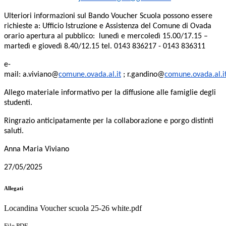
Ulteriori informazioni sul Bando Voucher Scuola possono essere
richieste
a: Ufficio Istruzione e
Assistenza del
Comune di Ovada
orario apertura al pubblico: lunedì e mercoledì 15.00/17.15 –
martedì e giovedì 8.40/12.15 tel. 0143 836217 - 0143 836311
e-
mail:
a.viviano
@
comune.ovada.al.it
;
r.gandino
@
comune.ovada.al.i
Allego materiale informativo per la diffusione alle famiglie degli
studenti.
Ringrazio anticipatamente per la collaborazione e porgo distinti
saluti.
Anna Maria Viviano
27/05/2025
Allegati
Locandina Voucher scuola 25-26 white.pdf
File PDF