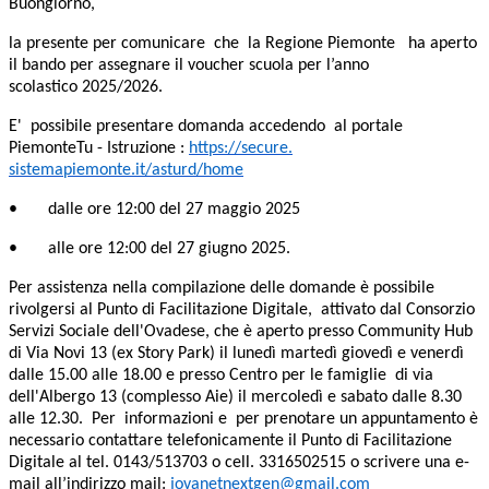
Buongiorno,
l
a presente
per
comunic
are
che
la Regione Piemonte
ha aperto
il bando per assegnare il voucher scuola per l’anno
scolastico
202
5/2026.
E'
possibile presentare domanda accedendo
al portale
PiemonteTu - Istruzione
:
https://secure.
sistemapiemonte.it/asturd/home
• dalle ore 12:00 del 27 maggio 2025
• alle ore 12:00 del 27 giugno 2025.
Per assistenza nella compilazione delle domande è possibile
rivolgersi al Punto di Facilitazione Digitale, attivato dal Consorzio
Servizi Sociale dell'Ovadese, che è aperto presso Community Hub
di Via Novi 13 (ex Story Park) il lunedì martedì giovedì e venerdì
dalle 15.00 alle 18.00 e presso Centro per le famiglie di via
dell'Albergo 13 (complesso Aie) il mercoledì e sabato dalle 8.30
alle 12.30
.
Per informazioni e per prenotare un appuntamento è
necessario contattare telefonicamente il Punto di Facilitazione
Digitale al tel. 0143/513703 o cell. 3316502515 o scrivere una e-
mail all’indirizzo mail:
jovanetnextgen@gmail.com