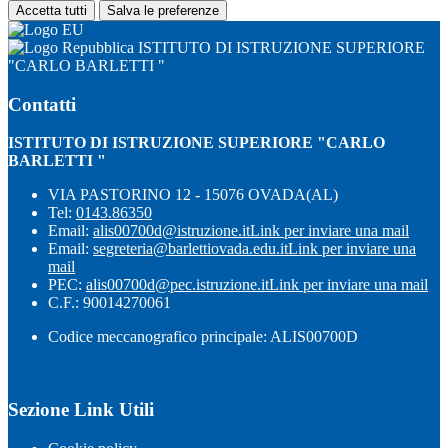
Accetta tutti
Salva le preferenze
ISTITUTO DI ISTRUZIONE SUPERIORE
"CARLO BARLETTI "
Contatti
ISTITUTO DI ISTRUZIONE SUPERIORE "CARLO
BARLETTI "
VIA PASTORINO 12 - 15076 OVADA(AL)
Tel:
0143.86350
Email:
alis00700d@istruzione.it
Link per inviare una mail
Email:
segreteria@barlettiovada.edu.it
Link per inviare una
mail
PEC:
alis00700d@pec.istruzione.it
Link per inviare una mail
C.F.: 90014270061
Codice meccanografico principale: ALIS00700D
Sezione Link Utili