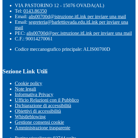
VIA PASTORINO 12 - 15076 OVADA(AL)
Tel:
0143.86350
Email:
alis00700d@istruzione.it
Link per inviare una mail
Email:
segreteria@barlettiovada.edu.it
Link per inviare una
mail
PEC:
alis00700d@pec.istruzione.it
Link per inviare una mail
C.F.: 90014270061
Codice meccanografico principale: ALIS00700D
Sezione Link Utili
Cookie policy
Note legali
Informativa Privacy
Ufficio Relazioni con il Pubblico
Dichiarazione di accessibilità
Obiettivi di accessibilità
Whistleblowing
Gestione consensi cookie
Amministrazione trasparente