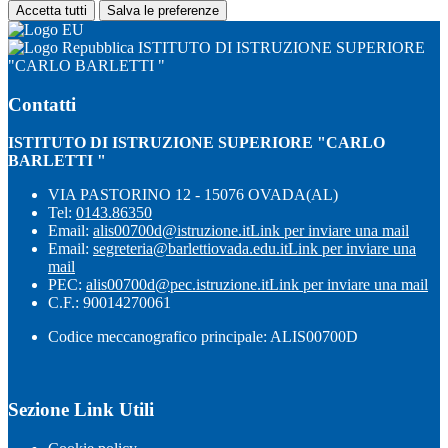
Accetta tutti
Salva le preferenze
ISTITUTO DI ISTRUZIONE SUPERIORE
"CARLO BARLETTI "
Contatti
ISTITUTO DI ISTRUZIONE SUPERIORE "CARLO
BARLETTI "
VIA PASTORINO 12 - 15076 OVADA(AL)
Tel:
0143.86350
Email:
alis00700d@istruzione.it
Link per inviare una mail
Email:
segreteria@barlettiovada.edu.it
Link per inviare una
mail
PEC:
alis00700d@pec.istruzione.it
Link per inviare una mail
C.F.: 90014270061
Codice meccanografico principale: ALIS00700D
Sezione Link Utili