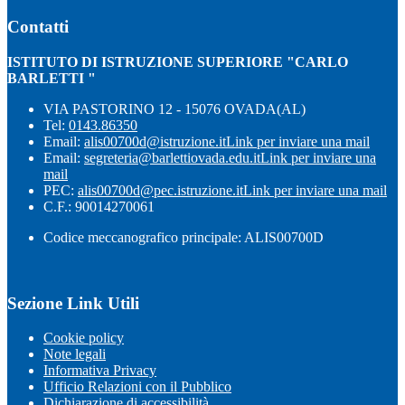
Contatti
ISTITUTO DI ISTRUZIONE SUPERIORE "CARLO
BARLETTI "
VIA PASTORINO 12 - 15076 OVADA(AL)
Tel:
0143.86350
Email:
alis00700d@istruzione.it
Link per inviare una mail
Email:
segreteria@barlettiovada.edu.it
Link per inviare una
mail
PEC:
alis00700d@pec.istruzione.it
Link per inviare una mail
C.F.: 90014270061
Codice meccanografico principale: ALIS00700D
Sezione Link Utili
Cookie policy
Note legali
Informativa Privacy
Ufficio Relazioni con il Pubblico
Dichiarazione di accessibilità