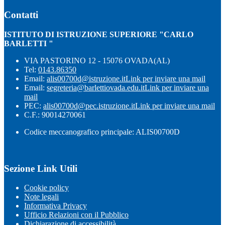
Contatti
ISTITUTO DI ISTRUZIONE SUPERIORE "CARLO
BARLETTI "
VIA PASTORINO 12 - 15076 OVADA(AL)
Tel:
0143.86350
Email:
alis00700d@istruzione.it
Link per inviare una mail
Email:
segreteria@barlettiovada.edu.it
Link per inviare una
mail
PEC:
alis00700d@pec.istruzione.it
Link per inviare una mail
C.F.: 90014270061
Codice meccanografico principale: ALIS00700D
Sezione Link Utili
Cookie policy
Note legali
Informativa Privacy
Ufficio Relazioni con il Pubblico
Dichiarazione di accessibilità