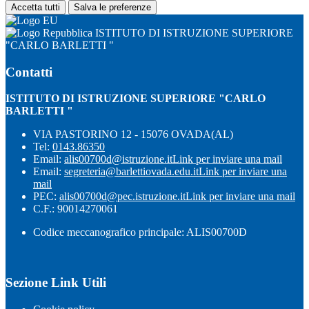
Accetta tutti
Salva le preferenze
ISTITUTO DI ISTRUZIONE SUPERIORE
"CARLO BARLETTI "
Contatti
ISTITUTO DI ISTRUZIONE SUPERIORE "CARLO
BARLETTI "
VIA PASTORINO 12 - 15076 OVADA(AL)
Tel:
0143.86350
Email:
alis00700d@istruzione.it
Link per inviare una mail
Email:
segreteria@barlettiovada.edu.it
Link per inviare una
mail
PEC:
alis00700d@pec.istruzione.it
Link per inviare una mail
C.F.: 90014270061
Codice meccanografico principale: ALIS00700D
Sezione Link Utili