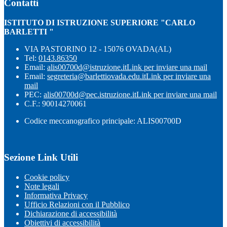
Contatti
ISTITUTO DI ISTRUZIONE SUPERIORE "CARLO
BARLETTI "
VIA PASTORINO 12 - 15076 OVADA(AL)
Tel:
0143.86350
Email:
alis00700d@istruzione.it
Link per inviare una mail
Email:
segreteria@barlettiovada.edu.it
Link per inviare una
mail
PEC:
alis00700d@pec.istruzione.it
Link per inviare una mail
C.F.: 90014270061
Codice meccanografico principale: ALIS00700D
Sezione Link Utili
Cookie policy
Note legali
Informativa Privacy
Ufficio Relazioni con il Pubblico
Dichiarazione di accessibilità
Obiettivi di accessibilità