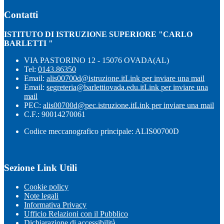
Contatti
ISTITUTO DI ISTRUZIONE SUPERIORE "CARLO
BARLETTI "
VIA PASTORINO 12 - 15076 OVADA(AL)
Tel:
0143.86350
Email:
alis00700d@istruzione.it
Link per inviare una mail
Email:
segreteria@barlettiovada.edu.it
Link per inviare una
mail
PEC:
alis00700d@pec.istruzione.it
Link per inviare una mail
C.F.: 90014270061
Codice meccanografico principale: ALIS00700D
Sezione Link Utili
Cookie policy
Note legali
Informativa Privacy
Ufficio Relazioni con il Pubblico
Dichiarazione di accessibilità