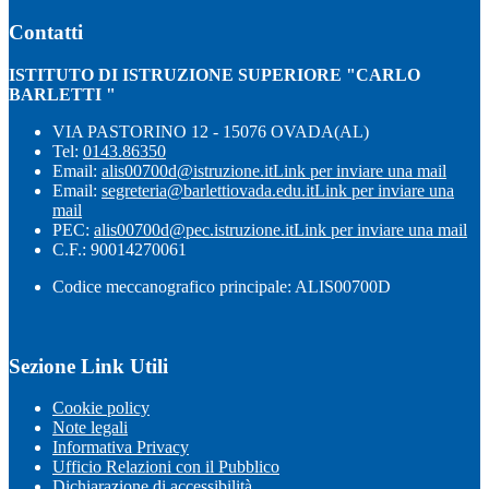
Contatti
ISTITUTO DI ISTRUZIONE SUPERIORE "CARLO
BARLETTI "
VIA PASTORINO 12 - 15076 OVADA(AL)
Tel:
0143.86350
Email:
alis00700d@istruzione.it
Link per inviare una mail
Email:
segreteria@barlettiovada.edu.it
Link per inviare una
mail
PEC:
alis00700d@pec.istruzione.it
Link per inviare una mail
C.F.: 90014270061
Codice meccanografico principale: ALIS00700D
Sezione Link Utili
Cookie policy
Note legali
Informativa Privacy
Ufficio Relazioni con il Pubblico
Dichiarazione di accessibilità