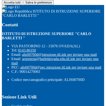
Accetta tutti
Salva le preferenze
ISTITUTO DI ISTRUZIONE SUPERIORE
"CARLO BARLETTI "
Contatti
ISTITUTO DI ISTRUZIONE SUPERIORE "CARLO
BARLETTI "
VIA PASTORINO 12 - 15076 OVADA(AL)
Tel:
0143.86350
Email:
alis00700d@istruzione.it
Link per inviare una mail
Email:
segreteria@barlettiovada.edu.it
Link per inviare una
mail
PEC:
alis00700d@pec.istruzione.it
Link per inviare una mail
C.F.: 90014270061
Codice meccanografico principale: ALIS00700D
Sezione Link Utili