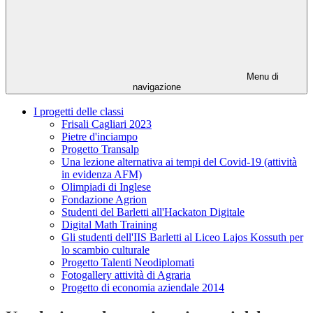
Menu di
navigazione
I progetti delle classi
Frisali Cagliari 2023
Pietre d'inciampo
Progetto Transalp
Una lezione alternativa ai tempi del Covid-19 (attività
in evidenza AFM)
Olimpiadi di Inglese
Fondazione Agrion
Studenti del Barletti all'Hackaton Digitale
Digital Math Training
Gli studenti dell'IIS Barletti al Liceo Lajos Kossuth per
lo scambio culturale
Progetto Talenti Neodiplomati
Fotogallery attività di Agraria
Progetto di economia aziendale 2014