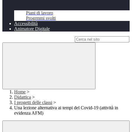
Piani di lavoro
Progrmmi svolti
Accessibilità
Animatore Digitale
Campo di ricerca per le pagine del sito
Home
>
Didattica
>
I progetti delle classi
>
Una lezione alternativa ai tempi del Covid-19 (attività in
evidenza AFM)