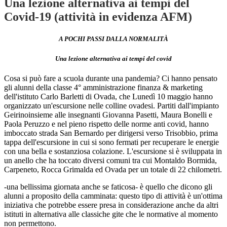
Una lezione alternativa ai tempi del
Covid-19 (attività in evidenza AFM)
A POCHI PASSI DALLA NORMALITÀ
Una lezione alternativa ai tempi del covid
Cosa si può fare a scuola durante una pandemia? Ci hanno pensato
gli alunni della classe 4° amministrazione finanza & marketing
dell'istituto Carlo Barletti di Ovada, che Lunedì 10 maggio hanno
organizzato un'escursione nelle colline ovadesi. Partiti dall'impianto
Geirinoinsieme alle insegnanti Giovanna Pasetti, Maura Bonelli e
Paola Peruzzo e nel pieno rispetto delle norme anti covid, hanno
imboccato strada San Bernardo per dirigersi verso Trisobbio, prima
tappa dell'escursione in cui si sono fermati per recuperare le energie
con una bella e sostanziosa colazione. L'escursione si è sviluppata in
un anello che ha toccato diversi comuni tra cui Montaldo Bormida,
Carpeneto, Rocca Grimalda ed Ovada per un totale di 22 chilometri.
-una bellissima giornata anche se faticosa- è quello che dicono gli
alunni a proposito della camminata: questo tipo di attività è un'ottima
iniziativa che potrebbe essere presa in considerazione anche da altri
istituti in alternativa alle classiche gite che le normative al momento
non permettono.