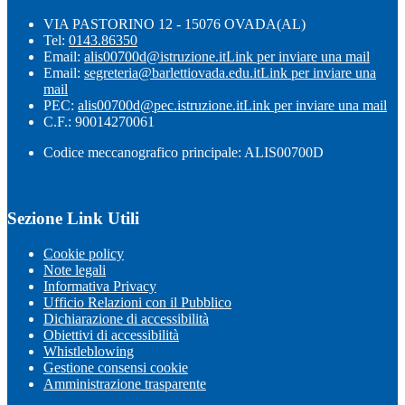
VIA PASTORINO 12 - 15076 OVADA(AL)
Tel:
0143.86350
Email:
alis00700d@istruzione.it
Link per inviare una mail
Email:
segreteria@barlettiovada.edu.it
Link per inviare una
mail
PEC:
alis00700d@pec.istruzione.it
Link per inviare una mail
C.F.: 90014270061
Codice meccanografico principale: ALIS00700D
Sezione Link Utili
Cookie policy
Note legali
Informativa Privacy
Ufficio Relazioni con il Pubblico
Dichiarazione di accessibilità
Obiettivi di accessibilità
Whistleblowing
Gestione consensi cookie
Amministrazione trasparente