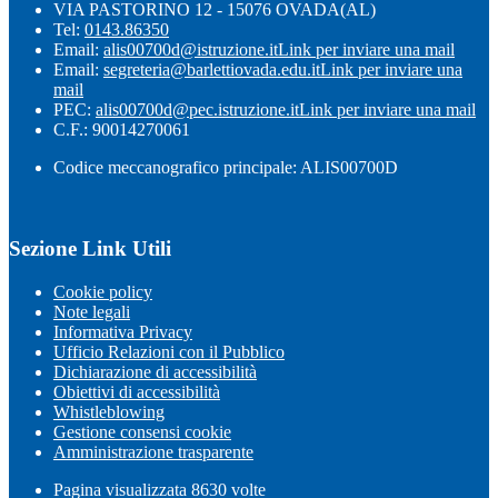
VIA PASTORINO 12 - 15076 OVADA(AL)
Tel:
0143.86350
Email:
alis00700d@istruzione.it
Link per inviare una mail
Email:
segreteria@barlettiovada.edu.it
Link per inviare una
mail
PEC:
alis00700d@pec.istruzione.it
Link per inviare una mail
C.F.: 90014270061
Codice meccanografico principale: ALIS00700D
Sezione Link Utili
Cookie policy
Note legali
Informativa Privacy
Ufficio Relazioni con il Pubblico
Dichiarazione di accessibilità
Obiettivi di accessibilità
Whistleblowing
Gestione consensi cookie
Amministrazione trasparente
Pagina visualizzata
8630
volte