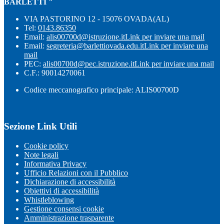
BARLETTI "
VIA PASTORINO 12 - 15076 OVADA(AL)
Tel:
0143.86350
Email:
alis00700d@istruzione.it
Link per inviare una mail
Email:
segreteria@barlettiovada.edu.it
Link per inviare una
mail
PEC:
alis00700d@pec.istruzione.it
Link per inviare una mail
C.F.: 90014270061
Codice meccanografico principale: ALIS00700D
Sezione Link Utili
Cookie policy
Note legali
Informativa Privacy
Ufficio Relazioni con il Pubblico
Dichiarazione di accessibilità
Obiettivi di accessibilità
Whistleblowing
Gestione consensi cookie
Amministrazione trasparente