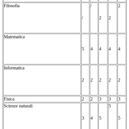
Filosofia
/
2
/
2
2
Matematica
5
4
4
4
4
Informatica
2
2
2
2
2
Fisica
2
2
3
3
3
Scienze naturali
5
3
4
5
5