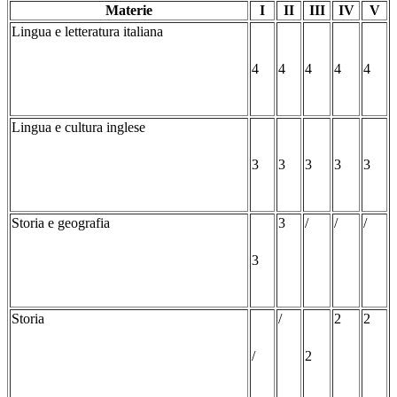
Materie
I
II
III
IV
V
Lingua e letteratura italiana
4
4
4
4
4
Lingua e cultura inglese
3
3
3
3
3
Storia e geografia
3
/
/
/
3
Storia
/
2
2
/
2