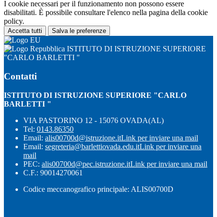
I cookie necessari per il funzionamento non possono essere
disabilitati. È possibile consultare l'elenco nella pagina della cookie
policy.
Accetta tutti
Salva le preferenze
ISTITUTO DI ISTRUZIONE SUPERIORE
"CARLO BARLETTI "
Contatti
ISTITUTO DI ISTRUZIONE SUPERIORE "CARLO
BARLETTI "
VIA PASTORINO 12 - 15076 OVADA(AL)
Tel:
0143.86350
Email:
alis00700d@istruzione.it
Link per inviare una mail
Email:
segreteria@barlettiovada.edu.it
Link per inviare una
mail
PEC:
alis00700d@pec.istruzione.it
Link per inviare una mail
C.F.: 90014270061
Codice meccanografico principale: ALIS00700D