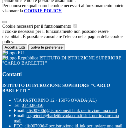
piattaforma e non è possibile disabilitarli.
Per conoscere quali sono i cookie necessari al funzionamento potete
visionare la
COOKIE POLICY
.
Cookie necessari per il funzionamento
I cookie necessari per il funzionamento non possono essere
disabilitati. È possibile consultare l'elenco nella pagina della cookie
policy.
Accetta tutti
Salva le preferenze
ISTITUTO DI ISTRUZIONE SUPERIORE
"CARLO BARLETTI "
Contatti
ISTITUTO DI ISTRUZIONE SUPERIORE "CARLO
BARLETTI "
VIA PASTORINO 12 - 15076 OVADA(AL)
Tel:
0143.86350
Email:
alis00700d@istruzione.it
Link per inviare una mail
Email:
segreteria@barlettiovada.edu.it
Link per inviare una
mail
PEC:
alis00700d@pec.istruzione.it
Link per inviare una mail