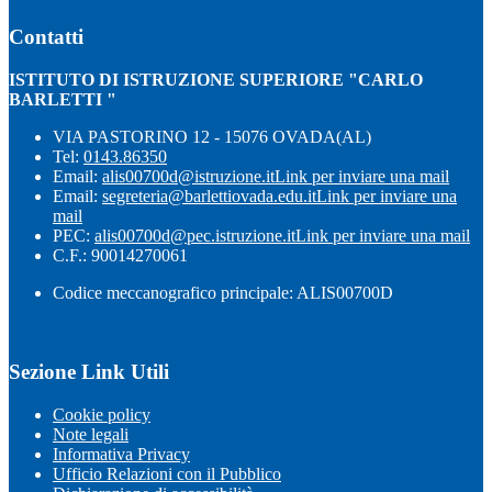
Contatti
ISTITUTO DI ISTRUZIONE SUPERIORE "CARLO
BARLETTI "
VIA PASTORINO 12 - 15076 OVADA(AL)
Tel:
0143.86350
Email:
alis00700d@istruzione.it
Link per inviare una mail
Email:
segreteria@barlettiovada.edu.it
Link per inviare una
mail
PEC:
alis00700d@pec.istruzione.it
Link per inviare una mail
C.F.: 90014270061
Codice meccanografico principale: ALIS00700D
Sezione Link Utili
Cookie policy
Note legali
Informativa Privacy
Ufficio Relazioni con il Pubblico