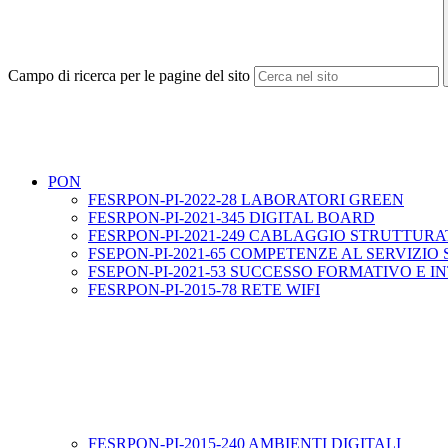
Campo di ricerca per le pagine del sito
PON
FESRPON-PI-2022-28 LABORATORI GREEN
FESRPON-PI-2021-345 DIGITAL BOARD
FESRPON-PI-2021-249 CABLAGGIO STRUTTUR
FSEPON-PI-2021-65 COMPETENZE AL SERVIZIO 
FSEPON-PI-2021-53 SUCCESSO FORMATIVO E 
FESRPON-PI-2015-78 RETE WIFI
FESRPON-PI-2015-240 AMBIENTI DIGITALI