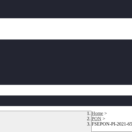
Home
>
PON
>
FSEPON-PI-2021-