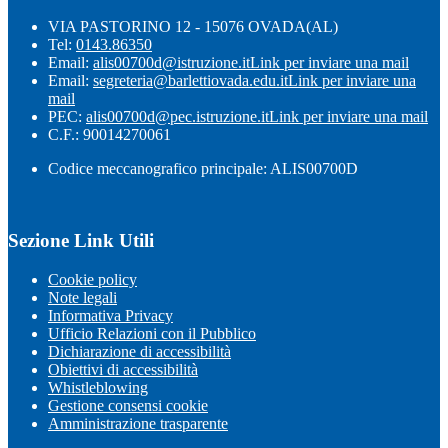
VIA PASTORINO 12 - 15076 OVADA(AL)
Tel:
0143.86350
Email:
alis00700d@istruzione.it
Link per inviare una mail
Email:
segreteria@barlettiovada.edu.it
Link per inviare una
mail
PEC:
alis00700d@pec.istruzione.it
Link per inviare una mail
C.F.: 90014270061
Codice meccanografico principale: ALIS00700D
Sezione Link Utili
Cookie policy
Note legali
Informativa Privacy
Ufficio Relazioni con il Pubblico
Dichiarazione di accessibilità
Obiettivi di accessibilità
Whistleblowing
Gestione consensi cookie
Amministrazione trasparente