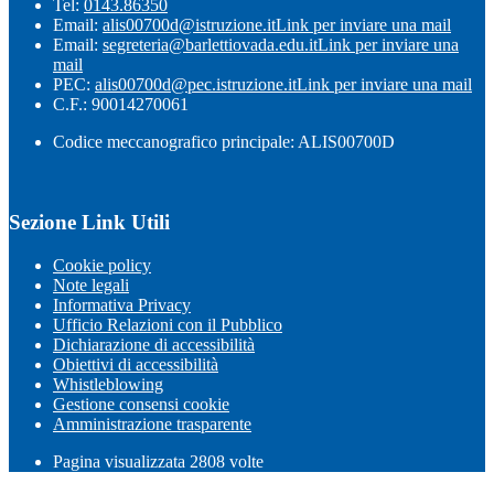
Tel:
0143.86350
Email:
alis00700d@istruzione.it
Link per inviare una mail
Email:
segreteria@barlettiovada.edu.it
Link per inviare una
mail
PEC:
alis00700d@pec.istruzione.it
Link per inviare una mail
C.F.: 90014270061
Codice meccanografico principale: ALIS00700D
Sezione Link Utili
Cookie policy
Note legali
Informativa Privacy
Ufficio Relazioni con il Pubblico
Dichiarazione di accessibilità
Obiettivi di accessibilità
Whistleblowing
Gestione consensi cookie
Amministrazione trasparente
Pagina visualizzata
2808
volte