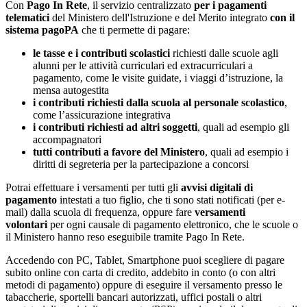
Con
Pago In Rete
, il servizio centralizzato
per i pagamenti
telematici
del Ministero dell'Istruzione e del Merito integrato
con il
sistema pagoPA
che ti permette di pagare:
le tasse e i contributi scolastici
richiesti dalle scuole agli
alunni per le attività curriculari ed extracurriculari a
pagamento, come le visite guidate, i viaggi d’istruzione, la
mensa autogestita
i contributi richiesti dalla scuola al personale scolastico
,
come l’assicurazione integrativa
i contributi richiesti ad altri soggetti
, quali ad esempio gli
accompagnatori
tutti contributi a favore del Ministero
, quali ad esempio i
diritti di segreteria per la partecipazione a concorsi
Potrai effettuare i versamenti per tutti gli
avvisi digitali di
pagamento
intestati a tuo figlio, che ti sono stati notificati (per e-
mail) dalla scuola di frequenza, oppure fare
versamenti
volontari
per ogni causale di pagamento elettronico, che le scuole o
il Ministero hanno reso eseguibile tramite Pago In Rete.
Accedendo con PC, Tablet, Smartphone puoi scegliere di pagare
subito online con carta di credito, addebito in conto (o con altri
metodi di pagamento) oppure di eseguire il versamento presso le
tabaccherie, sportelli bancari autorizzati, uffici postali o altri