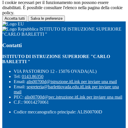
I cookie necessari per il funzionamento non possono essere
disabilitati. È possibile consultare l'elenco nella pagina della cookie
policy.
Accetta tutti
Salva le preferenze
ISTITUTO DI ISTRUZIONE SUPERIORE
"CARLO BARLETTI "
Contatti
ISTITUTO DI ISTRUZIONE SUPERIORE "CARLO
BARLETTI "
VIA PASTORINO 12 - 15076 OVADA(AL)
Tel:
0143.86350
Email:
alis00700d@istruzione.it
Link per inviare una mail
Email:
segreteria@barlettiovada.edu.it
Link per inviare una
mail
PEC:
alis00700d@pec.istruzione.it
Link per inviare una mail
C.F.: 90014270061
Codice meccanografico principale: ALIS00700D