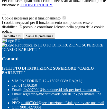
Per conoscere quali sono i cookie necessari al funzionamento potete
visionare la
COOKIE POLICY
.
Cookie necessari per il funzionamento
I cookie necessari per il funzionamento non possono essere
disabilitati. È possibile consultare l'elenco nella pagina della cookie
policy.
Accetta tutti
Salva le preferenze
ISTITUTO DI ISTRUZIONE SUPERIORE
"CARLO BARLETTI "
Contatti
ISTITUTO DI ISTRUZIONE SUPERIORE "CARLO
BARLETTI "
VIA PASTORINO 12 - 15076 OVADA(AL)
Tel:
0143.86350
Email:
alis00700d@istruzione.it
Link per inviare una mail
Email:
segreteria@barlettiovada.edu.it
Link per inviare una
mail
PEC:
alis00700d@pec.istruzione.it
Link per inviare una mail
C.F.: 90014270061