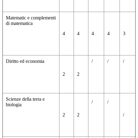
Matematic e complementi
di matematica
4
4
4
4
3
Diritto ed economia
/
/
/
2
2
Scienze della terra e
/
/
biologia
2
2
/