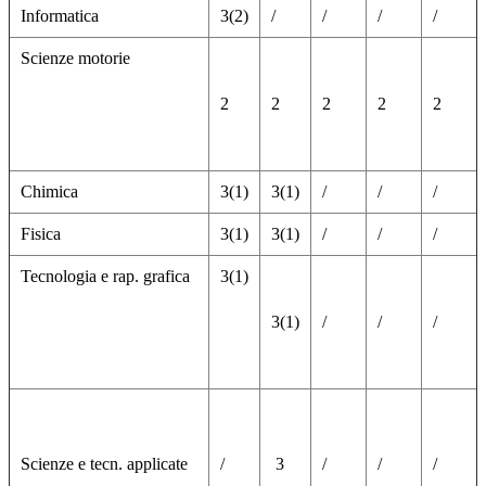
Informatica
3(2)
/
/
/
/
Scienze motorie
2
2
2
2
2
Chimica
3(1)
3(1)
/
/
/
Fisica
3(1)
3(1)
/
/
/
Tecnologia e rap. grafica
3(1)
3(1)
/
/
/
Scienze e tecn. applicate
/
3
/
/
/