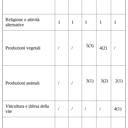
Religione o attività
1
1
1
1
1
alternative
5(3)
Produzioni vegetali
/
/
4(2)
/
3(1)
3(2)
2(1)
Produzioni animali
/
/
Viticultura e difesa della
/
/
/
/
4(1)
vite