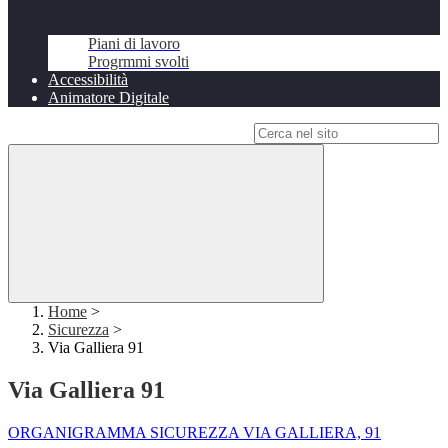
Piani di lavoro
Progrmmi svolti
Accessibilità
Animatore Digitale
Campo di ricerca per le pagine del sito
Home
>
Sicurezza
>
Via Galliera 91
Via Galliera 91
ORGANIGRAMMA SICUREZZA VIA GALLIERA, 91