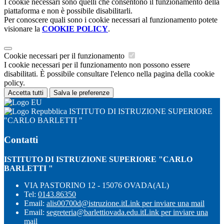
I cookie necessari sono quelli che consentono il funzionamento della
piattaforma e non è possibile disabilitarli.
Per conoscere quali sono i cookie necessari al funzionamento potete
visionare la
COOKIE POLICY
.
Cookie necessari per il funzionamento
I cookie necessari per il funzionamento non possono essere
disabilitati. È possibile consultare l'elenco nella pagina della cookie
policy.
Accetta tutti
Salva le preferenze
ISTITUTO DI ISTRUZIONE SUPERIORE
"CARLO BARLETTI "
Contatti
ISTITUTO DI ISTRUZIONE SUPERIORE "CARLO
BARLETTI "
VIA PASTORINO 12 - 15076 OVADA(AL)
Tel:
0143.86350
Email:
alis00700d@istruzione.it
Link per inviare una mail
Email:
segreteria@barlettiovada.edu.it
Link per inviare una
mail