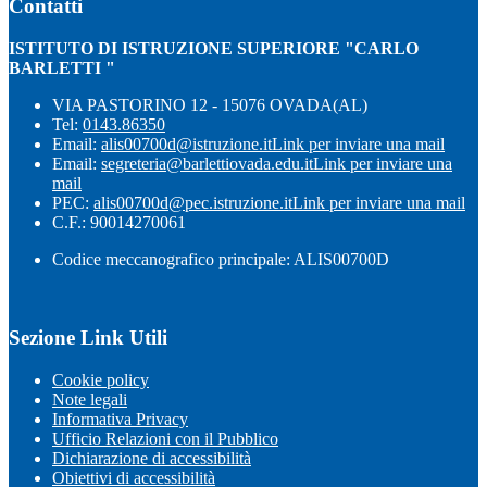
Contatti
ISTITUTO DI ISTRUZIONE SUPERIORE "CARLO
BARLETTI "
VIA PASTORINO 12 - 15076 OVADA(AL)
Tel:
0143.86350
Email:
alis00700d@istruzione.it
Link per inviare una mail
Email:
segreteria@barlettiovada.edu.it
Link per inviare una
mail
PEC:
alis00700d@pec.istruzione.it
Link per inviare una mail
C.F.: 90014270061
Codice meccanografico principale: ALIS00700D
Sezione Link Utili
Cookie policy
Note legali
Informativa Privacy
Ufficio Relazioni con il Pubblico
Dichiarazione di accessibilità
Obiettivi di accessibilità