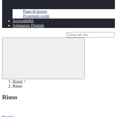
Piani di lavoro
Progrmmi svolti
Accessibilità
Animatore Digitale
Campo di ricerca per le pagine del sito
Home
>
Riuso
Riuso