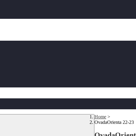
Home
>
OvadaOrienta 22-23
OvadaOrient