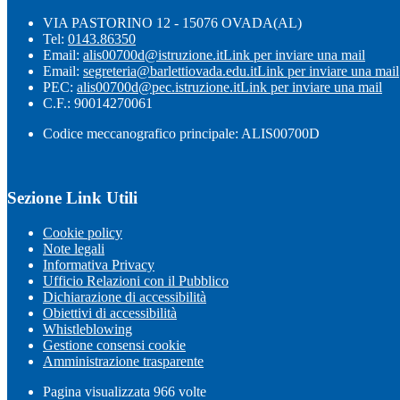
VIA PASTORINO 12 - 15076 OVADA(AL)
Tel:
0143.86350
Email:
alis00700d@istruzione.it
Link per inviare una mail
Email:
segreteria@barlettiovada.edu.it
Link per inviare una mail
PEC:
alis00700d@pec.istruzione.it
Link per inviare una mail
C.F.: 90014270061
Codice meccanografico principale: ALIS00700D
Sezione Link Utili
Cookie policy
Note legali
Informativa Privacy
Ufficio Relazioni con il Pubblico
Dichiarazione di accessibilità
Obiettivi di accessibilità
Whistleblowing
Gestione consensi cookie
Amministrazione trasparente
Pagina visualizzata
966
volte