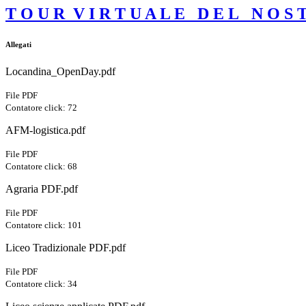
T O U R V I R T U A L E D E L N O S T 
Allegati
Locandina_OpenDay.pdf
File PDF
Contatore click: 72
AFM-logistica.pdf
File PDF
Contatore click: 68
Agraria PDF.pdf
File PDF
Contatore click: 101
Liceo Tradizionale PDF.pdf
File PDF
Contatore click: 34