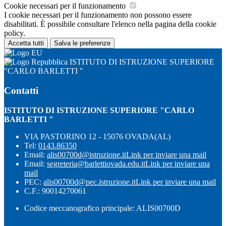
Cookie necessari per il funzionamento
I cookie necessari per il funzionamento non possono essere
disabilitati. È possibile consultare l'elenco nella pagina della cookie
policy.
Accetta tutti
Salva le preferenze
ISTITUTO DI ISTRUZIONE SUPERIORE
"CARLO BARLETTI "
Contatti
ISTITUTO DI ISTRUZIONE SUPERIORE "CARLO
BARLETTI "
VIA PASTORINO 12 - 15076 OVADA(AL)
Tel:
0143.86350
Email:
alis00700d@istruzione.it
Link per inviare una mail
Email:
segreteria@barlettiovada.edu.it
Link per inviare una
mail
PEC:
alis00700d@pec.istruzione.it
Link per inviare una mail
C.F.: 90014270061
Codice meccanografico principale: ALIS00700D