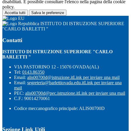
disabilitati. È possibile consultare l'elenco nella pagina della cookie
policy.
Accetta tutti
Salva le preferenze
ISTITUTO DI ISTRUZIONE SUPERIORE
"CARLO BARLETTI "
Contatti
ISTITUTO DI ISTRUZIONE SUPERIORE "CARLO
BARLETTI "
VIA PASTORINO 12 - 15076 OVADA(AL)
Tel:
0143.86350
Email:
alis00700d@istruzione.it
Link per inviare una mail
Email:
segreteria@barlettiovada.edu.it
Link per inviare una
mail
PEC:
alis00700d@pec.istruzione.it
Link per inviare una mail
C.F.: 90014270061
Codice meccanografico principale: ALIS00700D
Sezione Link Utili