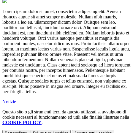
Lorem ipsum dolor sit amet, consectetur adipiscing elit. Aenean
rhoncus augue sit amet semper molestie. Nullam nibh mauris,
lobortis a leo eu, ullamcorper dictum dolor. Quisque sem leo,
porttitor non tellus at, tincidunt ornare orci. Aliquam euismod
tincidunt est, non tincidunt nibh eleifend eu. Nullam lobortis justo et
hendrerit volutpat. Orci varius natoque penatibus et magnis dis
parturient montes, nascetur ridiculus mus. Proin facilisis ullamcorper
lorem, in maximus lectus varius non. Suspendisse iaculis ligula arcu,
imperdiet pulvinar libero ornare vitae. Praesent vel metus ut urna
bibendum fermentum. Nullam venenatis placerat ligula, pulvinar
molestie est tincidunt a. Class aptent taciti sociosqu ad litora torquent
per conubia nostra, per inceptos himenaeos. Pellentesque habitant
morbi tristique senectus et netus et malesuada fames ac turpis
egestas. Quisque sodales turpis et tellus euismod, non vulputate ex
suscipit. Nunc posuere in magna sed ornare. Integer eu facilisis ex,
nec fringilla tellus.
Notizie
Questo sito o gli strumenti terzi da questo utilizzati si avvalgono di
cookie necessari al funzionamento ed utili alle finalità illustrate nella
COOKIE POLICY
.