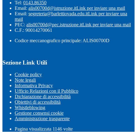
Tel:
0143.86350
Email:
alis00700d@istruzione.it
Link per inviare una mail
Email:
segreteria@barlettiovada.edu.it
Link per inviare una
mail
PEC:
alis00700d@pec.istruzione.it
Link per inviare una mail
C.F.: 90014270061
Codice meccanografico principale: ALIS00700D
Sezione Link Utili
Cookie policy
Note legali
Informativa Privacy
Ufficio Relazioni con il Pubblico
Dichiarazione di accessibilità
Obiettivi di accessibilità
Whistleblowing
Gestione consensi cookie
Amministrazione trasparente
Pagina visualizzata
1146
volte