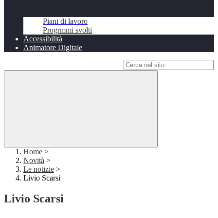
Piani di lavoro
Progrmmi svolti
Accessibilità
Animatore Digitale
Campo di ricerca per le pagine del sito
Home
>
Novità
>
Le notizie
>
Livio Scarsi
Livio Scarsi