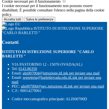
Cookie necessari per il funzionamento
I cookie necessari per il funzionamento non possono essere
disabilitati. È possibile consultare l'elenco nella pagina della cookie
policy.
Accetta tutti
Salva le preferenze
ISTITUTO DI ISTRUZIONE SUPERIORE
"CARLO BARLETTI "
Contatti
ISTITUTO DI ISTRUZIONE SUPERIORE "CARLO
BARLETTI "
VIA PASTORINO 12 - 15076 OVADA(AL)
Tel:
0143.86350
Email:
alis00700d@istruzione.it
Link per inviare una mail
Email:
segreteria@barlettiovada.edu.it
Link per inviare una
mail
PEC:
alis00700d@pec.istruzione.it
Link per inviare una mail
C.F.: 90014270061
Codice meccanografico principale: ALIS00700D