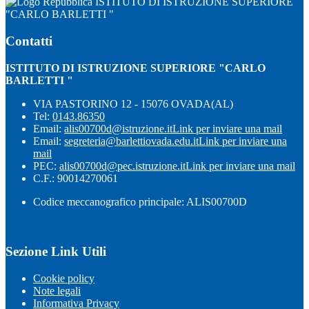
ISTITUTO DI ISTRUZIONE SUPERIORE
"CARLO BARLETTI "
Contatti
ISTITUTO DI ISTRUZIONE SUPERIORE "CARLO
BARLETTI "
VIA PASTORINO 12 - 15076 OVADA(AL)
Tel:
0143.86350
Email:
alis00700d@istruzione.it
Link per inviare una mail
Email:
segreteria@barlettiovada.edu.it
Link per inviare una
mail
PEC:
alis00700d@pec.istruzione.it
Link per inviare una mail
C.F.: 90014270061
Codice meccanografico principale: ALIS00700D
Sezione Link Utili
Cookie policy
Note legali
Informativa Privacy