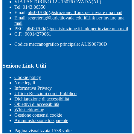
VIA PASTORINO 12 - 15076 OVADA(AL)
Tel:
0143.86350
Email:
alis00700d@istruzione.it
Link per inviare una mail
Email:
segreteria@barlettiovada.edu.it
Link per inviare una
mail
PEC:
alis00700d@pec.istruzione.it
Link per inviare una mail
C.F.: 90014270061
Codice meccanografico principale: ALIS00700D
Sezione Link Utili
Cookie policy
Note legali
Informativa Privacy
Ufficio Relazioni con il Pubblico
Dichiarazione di accessibilità
Obiettivi di accessibilità
Whistleblowing
Gestione consensi cookie
Amministrazione trasparente
Pagina visualizzata
1538
volte