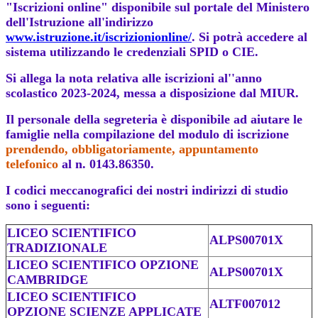
"Iscrizioni online" disponibile sul portale del Ministero
dell'Istruzione all'indirizzo
www.istruzione.it/iscrizionionline/
. Si potrà accedere al
sistema utilizzando le credenziali SPID o CIE.
Si allega la nota relativa alle iscrizioni al''anno
scolastico 2023-2024, messa a disposizione dal MIUR.
Il personale della segreteria è disponibile ad aiutare le
famiglie nella compilazione del modulo di iscrizione
prendendo, obbligatoriamente, appuntamento
telefonico
al n. 0143.86350.
I codici meccanografici dei nostri indirizzi di studio
sono i seguenti:
LICEO SCIENTIFICO
ALPS00701X
TRADIZIONALE
LICEO SCIENTIFICO OPZIONE
ALPS00701X
CAMBRIDGE
LICEO SCIENTIFICO
ALTF007012
OPZIONE SCIENZE APPLICATE