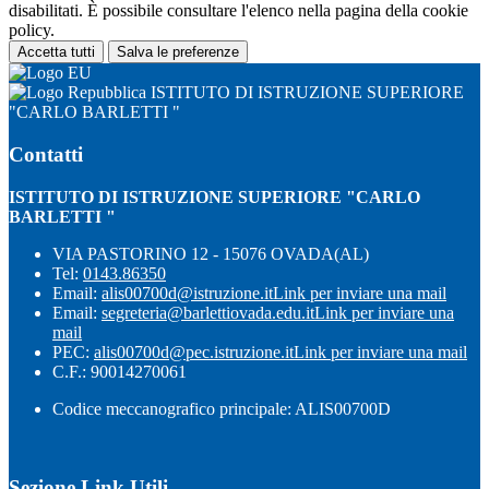
disabilitati. È possibile consultare l'elenco nella pagina della cookie
policy.
Accetta tutti
Salva le preferenze
ISTITUTO DI ISTRUZIONE SUPERIORE
"CARLO BARLETTI "
Contatti
ISTITUTO DI ISTRUZIONE SUPERIORE "CARLO
BARLETTI "
VIA PASTORINO 12 - 15076 OVADA(AL)
Tel:
0143.86350
Email:
alis00700d@istruzione.it
Link per inviare una mail
Email:
segreteria@barlettiovada.edu.it
Link per inviare una
mail
PEC:
alis00700d@pec.istruzione.it
Link per inviare una mail
C.F.: 90014270061
Codice meccanografico principale: ALIS00700D
Sezione Link Utili