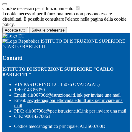
Cookie necessari per il funzionamento
I cookie necessari per il funzionamento non possono essere
disabilitati. È possibile consultare l'elenco nella pagina della cookie
policy.
Accetta tutti
Salva le preferenze
ISTITUTO DI ISTRUZIONE SUPERIORE
"CARLO BARLETTI "
Contatti
ISTITUTO DI ISTRUZIONE SUPERIORE "CARLO
BARLETTI "
VIA PASTORINO 12 - 15076 OVADA(AL)
Tel:
0143.86350
Email:
alis00700d@istruzione.it
Link per inviare una mail
Email:
segreteria@barlettiovada.edu.it
Link per inviare una
mail
PEC:
alis00700d@pec.istruzione.it
Link per inviare una mail
C.F.: 90014270061
Codice meccanografico principale: ALIS00700D