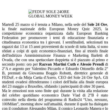
Martedì 25 marzo si è tenuta a Milano, nella sede del
Sole 24 Ore
,
la finale nazionale dello European Money Quiz 2025, la
competizione economica organizzata dalla European Banking
Federation per promuovere i temi di educazione finanziaria e
cittadinanza economica tra i giovani. I semifinalisti, selezionati tra
ragazzi dai 13 ai 15 anni provenienti da scuole di tutta Italia, si sono
sfidati a colpi di quiz economico-finanziari, fino al trionfo finale
dell'indirizzo Amministrazione Finanza e Marketing Barletti di
Ovada, che con una spettacolare doppietta si è piazzato al primo e
secondo posto: oro per
Razvan Martini Cuth e Alessio Prendi
di
2°A e argento per Valentino Piccardo e Edoardo Ottonello della 2°
B, premiati da Giovanna Boggio Robutti, direttrice generale di
FEDuF, e da Mirja Cartia d'Asero, CEO del Sole 24 Ore SpA. Gli
studenti ovadesi difenderanno i colori dell'Italia alla finale europea
del 23 maggio a Bruxelles, sfidando i partecipanti di oltre 30 paesi.
Ma le emozioni non sono finite qui: durante la visita alla redazione
del celebre quotidiano economico Darie Vlad di 2°B è stato
coinvolto nella diretta del programma di Radio24 “Uno, nessuno,
100Milan”, morning show sull'attualità, durante il quale ha dialogato
con il conduttore Alessandro Milan, il comico Leonardo Manera e lo