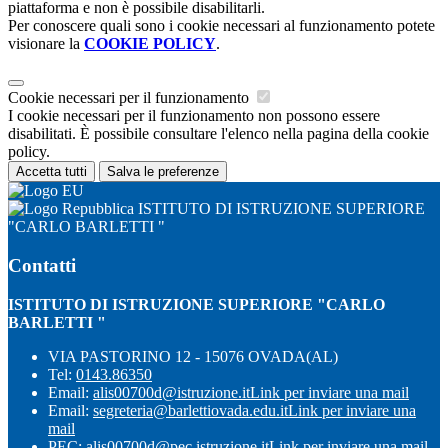
piattaforma e non è possibile disabilitarli.
Per conoscere quali sono i cookie necessari al funzionamento potete
visionare la
COOKIE POLICY
.
Cookie necessari per il funzionamento
I cookie necessari per il funzionamento non possono essere
disabilitati. È possibile consultare l'elenco nella pagina della cookie
policy.
Accetta tutti
Salva le preferenze
ISTITUTO DI ISTRUZIONE SUPERIORE
"CARLO BARLETTI "
Contatti
ISTITUTO DI ISTRUZIONE SUPERIORE "CARLO
BARLETTI "
VIA PASTORINO 12 - 15076 OVADA(AL)
Tel:
0143.86350
Email:
alis00700d@istruzione.it
Link per inviare una mail
Email:
segreteria@barlettiovada.edu.it
Link per inviare una
mail
PEC:
alis00700d@pec.istruzione.it
Link per inviare una mail