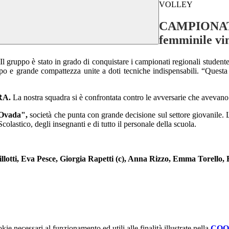
VOLLEY
CAMPIONATI 
femminile vi
l gruppo è stato in grado di conquistare i campionati regionali studentes
po e grande compattezza unite a doti tecniche indispensabili. “Questa 
RA.
La nostra squadra si è confrontata contro le avversarie che avevano su
 Ovada",
società che punta con grande decisione sul settore giovanile
colastico, degli insegnanti e di tutto il personale della scuola.
otti, Eva Pesce, Giorgia Rapetti (c), Anna Rizzo, Emma Torello,
kie necessari al funzionamento ed utili alle finalità illustrate nella
COO