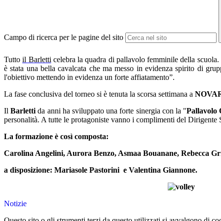
Campo di ricerca per le pagine del sito
Tutto
il Barletti
celebra la quadra di pallavolo femminile della scuola. I
è stata
una bella cavalcata che ma messo in evidenza spirito di grup
l'obiettivo mettendo in evidenza un forte affiatamento”.
La fase conclusiva del torneo si è tenuta la scorsa settimana a
NOVA
Il
Barletti
da anni ha sviluppato una forte sinergia con la "
Pallavolo
personalità. A tutte le protagoniste vanno i complimenti del Dirigente S
La formazione è così composta:
Carolina Angelini, Aurora Benzo, Asmaa Bouanane, Rebecca Grill
a disposizione: Mariasole Pastorini e Valentina Giannone.
Notizie
Questo sito o gli strumenti terzi da questo utilizzati si avvalgono di coo