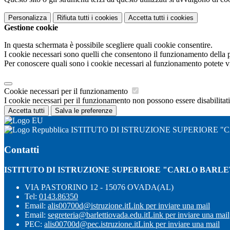
Personalizza
Rifiuta tutti
i cookies
Accetta tutti
i cookies
Gestione cookie
In questa schermata è possibile scegliere quali cookie consentire.
I cookie necessari sono quelli che consentono il funzionamento della pi
Per conoscere quali sono i cookie necessari al funzionamento potete v
Cookie necessari per il funzionamento
I cookie necessari per il funzionamento non possono essere disabilitati.
Accetta tutti
Salva le preferenze
ISTITUTO DI ISTRUZIONE SUPERIORE "
Contatti
ISTITUTO DI ISTRUZIONE SUPERIORE "CARLO BARLE
VIA PASTORINO 12 - 15076 OVADA(AL)
Tel:
0143.86350
Email:
alis00700d@istruzione.it
Link per inviare una mail
Email:
segreteria@barlettiovada.edu.it
Link per inviare una mail
PEC:
alis00700d@pec.istruzione.it
Link per inviare una mail