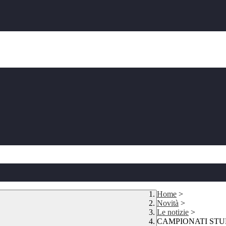
Home
>
Novità
>
Le notizie
>
CAMPIONATI STUDENTE