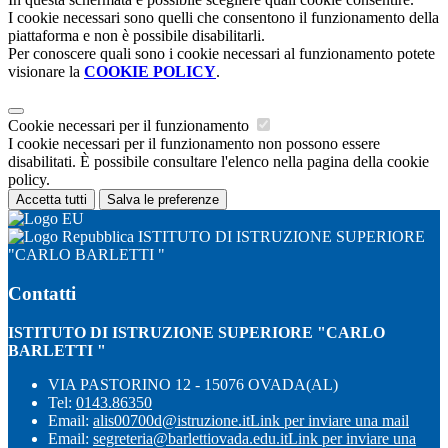
I cookie necessari sono quelli che consentono il funzionamento della
piattaforma e non è possibile disabilitarli.
Per conoscere quali sono i cookie necessari al funzionamento potete
visionare la
COOKIE POLICY
.
Cookie necessari per il funzionamento
I cookie necessari per il funzionamento non possono essere
disabilitati. È possibile consultare l'elenco nella pagina della cookie
policy.
Accetta tutti
Salva le preferenze
ISTITUTO DI ISTRUZIONE SUPERIORE
"CARLO BARLETTI "
Contatti
ISTITUTO DI ISTRUZIONE SUPERIORE "CARLO
BARLETTI "
VIA PASTORINO 12 - 15076 OVADA(AL)
Tel:
0143.86350
Email:
alis00700d@istruzione.it
Link per inviare una mail
Email:
segreteria@barlettiovada.edu.it
Link per inviare una