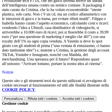
l’evoluzione tech e l’IA, che nel gioco diventa invece un’alleata
dell’intelligenza umana contro un nemico comune. Il packaging è
stato curato da Cristina, che lo ha voluto ecosostenibile: “niente
plastica, solo carta. Non c’è un cd, ma un codice alfanumerico con
le istruzioni di gioco e la trama, per evitare rifiuti inutili”. Filippo e
Isabella hanno curato l’aspetto economico, calcolando costi e ricavi:
vendendo l’idea a Ubisoft, casa distributrice di videogiochi, si
arriverebbe a 10.000 euro di ricavi; poi si fisserebbe il costo a 39,99
euro (“per una questione di marketing è meglio che 40!”) con una
royalty dell’1% su ogni copia venduta. A Yasmin si deve lo spot
girato con gli studenti di prima (“una ventata di entusiasmo, ci hanno
dato tantissime idee”) e, insieme a Cristina, la gestione degli account
TikTok, Youtube e Instagram, nonché con Matilda, del
merchandising. Una speranza per il futuro? Rispondono quasi
all’unisono: “Arrivare lontano, portare la nostra idea al cinema”.
Notizie
Questo sito o gli strumenti terzi da questo utilizzati si avvalgono di
cookie necessari al funzionamento ed utili alle finalità illustrate nella
COOKIE POLICY
.
Personalizza
Rifiuta tutti
i cookies
Accetta tutti
i cookies
Gestione cookie
In questa schermata è possibile scegliere quali cookie consentire.