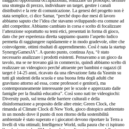
maggiori opportunità occupazionali, realizzare un prototipo, definire
una strategia di prezzo, individuare un target, gestire i canali
distributivi e la rete di comunicazione. La genesi del progetto non è
stata semplice, ci dice Samar, “perché dopo due mesi di lavoro
abbiamo saputo che l’idea che stavamo sviluppando era comune ad
altri competitor. Abbiamo cambiato in corsa e scelto di focalizzare
l’attenzione soprattutto su temi etici, presentati in forma di gioco,
dato che per esperienza diretta sappiamo quanto l’aspetto ludico
permetta di raggiungere rapidamente e in modo gradevole, oltre che
coinvolgente, ottimi risultati di apprendimento. Così è nata la startup
SynergyGamesJA”. A questo punto, continua Aya, “è stato
necessario analizzare i prodotti esistenti. Pensavamo a un gioco da
tavolo, ma se ne trovano già in commercio, quindi abbiamo scelto di
realizzare un videogioco perché attraente per bambini e ragazzi (il
target è 14-25 anni, ricavato da una rilevazione fatta da Yasmin su
tutti gli studenti della scuola e una buona fetta degli adulti che
gravitano attorno ad essa, come professori e genitori), ma
contemporaneamente interessante per le scuole e apprezzato dalle
famiglie per la finalità educativa”. Così sono nati tre videogiochi:
Diversity push, sul tema delle barriere culturali e della
disinformazione a proposito delle altre etnie; Green Clock, che
rimanda al Climate Clock di New York, gioco distopico ambientato
in un mondo dove il punto di non ritorno della sostenibilità
ambientale è stato superato e i giocatori devono riportare la Terra a
livelli di vita ottimali; Intelligence World, sulla paura che ci ispirano