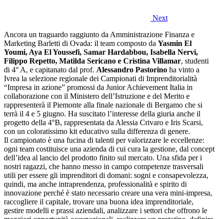
Next
Ancora un traguardo raggiunto da Amministrazione Finanza e
Marketing Barletti di Ovada: il team composto da
Yasmin El
Youmi, Aya El Youssefi, Samar Hardabbou, Isabella Nervi,
Filippo Repetto, Matilda Sericano e Cristina Villamar
, studenti
di 4° A, e capitanato dal prof.
Alessandro Pastorino
ha vinto a
Ivrea la selezione regionale dei Campionati di Imprenditorialità
“Impresa in azione” promossi da Junior Achievement Italia in
collaborazione con il Ministero dell’Istruzione e del Merito e
rappresenterà il Piemonte alla finale nazionale di Bergamo che si
terrà il 4 e 5 giugno. Ha suscitato l’interesse della giuria anche il
progetto della 4°B, rappresentata da Alessia Crivaro e Iris Scarsi,
con un coloratissimo kit educativo sulla differenza di genere.
Il campionato è una fucina di talenti per valorizzare le eccellenze:
ogni team costituisce una azienda di cui cura la gestione, dal concept
dell’idea al lancio del prodotto finito sul mercato. Una sfida per i
nostri ragazzi, che hanno messo in campo competenze trasversali
utili per essere gli imprenditori di domani: sogni e consapevolezza,
quindi, ma anche intraprendenza, professionalità e spirito di
innovazione perché è stato necessario creare una vera mini-impresa,
raccogliere il capitale, trovare una buona idea imprenditoriale,
gestire modelli e prassi aziendali, analizzare i settori che offrono le